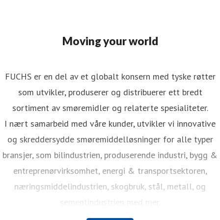
Moving your world
FUCHS er en del av et globalt konsern med tyske røtter
som utvikler, produserer og distribuerer ett bredt
sortiment av smøremidler og relaterte spesialiteter.
I nært samarbeid med våre kunder, utvikler vi innovative
og skreddersydde smøremiddelløsninger for alle typer
bransjer, som bilindustrien, produserende industri, bygg &
entreprenørvirksomhet, energi & transportsektoren,
næringsmiddelindustrien, skogbruk, stål, metall, og
sementindustrien med mer.
FUCHS er verdens største uavhengige leverandør av