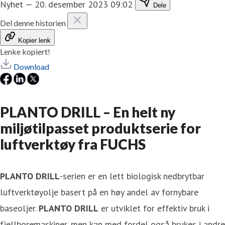
Nyhet
—
20. desember 2023 09:02
Dele
Del denne historien
Kopier lenk
Lenke kopiert!
Download
PLANTO DRILL – En helt ny
miljøtilpasset produktserie for
luftverktøy fra FUCHS
PLANTO DRILL
-serien er en lett biologisk nedbrytbar
luftverktøyolje basert på en høy andel av fornybare
baseoljer.
PLANTO DRILL
er utviklet for effektiv bruk i
fjellboremaskiner, men kan med fordel også brukes i andre