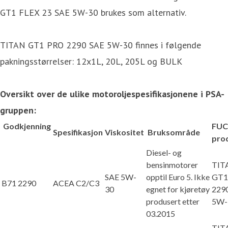
GT1 FLEX 23 SAE 5W-30 brukes som alternativ.
TITAN GT1 PRO 2290 SAE 5W-30 finnes i følgende
pakningsstørrelser: 12x1L, 20L, 205L og BULK
Oversikt over de ulike motoroljespesifikasjonene i PSA-
gruppen:
Godkjenning
FUC
Spesifikasjon
Viskositet
Bruksområde
pro
Diesel- og
bensinmotorer
TIT
SAE 5W-
opptil Euro 5. Ikke
GT1
B71 2290
ACEA C2/C3
30
egnet for kjøretøy
229
produsert etter
5W-
03.2015
TIT