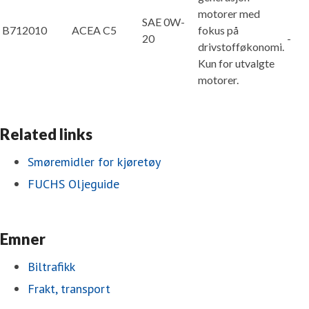
motorer med
SAE 0W-
B712010
ACEA C5
fokus på
20
-
drivstofføkonomi.
Kun for utvalgte
motorer.
Related links
Smøremidler for kjøretøy
FUCHS Oljeguide
Emner
Biltrafikk
Frakt, transport