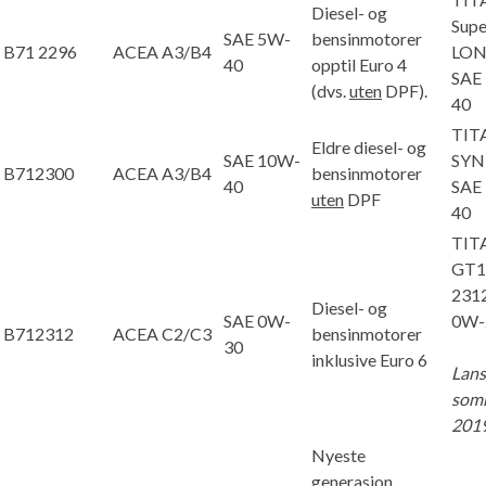
Diesel- og
Supe
SAE 5W-
bensinmotorer
B71 2296
ACEA A3/B4
LON
40
opptil Euro 4
SAE
(dvs.
uten
DPF).
40
TIT
Eldre diesel- og
SAE 10W-
SYN
B712300
ACEA A3/B4
bensinmotorer
40
SAE
uten
DPF
40
TIT
GT1
231
Diesel- og
SAE 0W-
0W-
B712312
ACEA C2/C3
bensinmotorer
30
inklusive Euro 6
Lans
som
201
Nyeste
generasjon