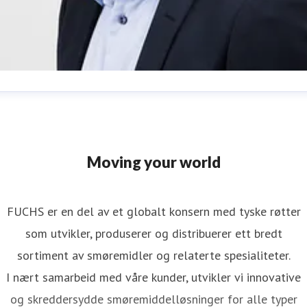
orten Herregården
ressekontakt
MD & Sales Director Automotive
orten.herregarden@fuchs.com
+47 930 33 100
Moving your world
FUCHS er en del av et globalt konsern med tyske røtter
som utvikler, produserer og distribuerer ett bredt
sortiment av smøremidler og relaterte spesialiteter.
I nært samarbeid med våre kunder, utvikler vi innovative
og skreddersydde smøremiddelløsninger for alle typer