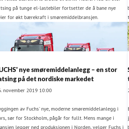
tsing på tunge el-lastebiler fortsetter de å bane nye
ier for økt bærekraft i smøremiddelbransjen.
UCHS' nye smøremiddelanlegg – en stor
atsing på det nordiske markedet
6. november 2019 10:00
yggingen av Fuchs' nye, moderne smøremiddelanlegg i
rs, sør for Stockholm, pågår for fullt. Mens mange i
ansjen legger ned produksjonen i Norden, velger Fuchs i