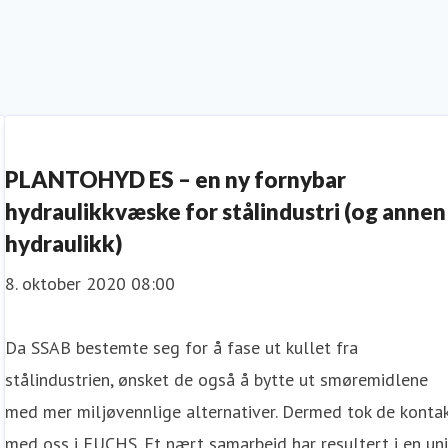
PLANTOHYD ES – en ny fornybar
hydraulikkvæske for stålindustri (og annen
hydraulikk)
8. oktober 2020 08:00
Da SSAB bestemte seg for å fase ut kullet fra
stålindustrien, ønsket de også å bytte ut smøremidlene
med mer miljøvennlige alternativer. Dermed tok de konta
med oss i FUCHS. Et nært samarbeid har resultert i en uni