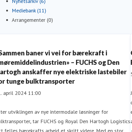
Nyhetsarkiv (6)
Mediebank (11)
Arrangementer (0)
Sammen baner vi vei for bærekraft i
møremiddelindustrien» – FUCHS og Den
artogh anskaffer nye elektriske lastebiler
or tunge bulktransporter
. april 2024 11:00
ter utviklingen av nye intermodale løsninger for
ulktransporter, tar FUCHS og Royal Den Hartogh Logistics
tt felles bærekrafts arbeid et skritt videre. Med en stor