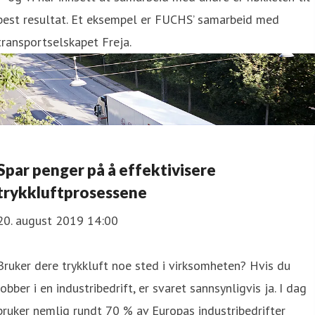
best resultat. Et eksempel er FUCHS’ samarbeid med
transportselskapet Freja.
Spar penger på å effektivisere
trykkluftprosessene
20. august 2019 14:00
Bruker dere trykkluft noe sted i virksomheten? Hvis du
jobber i en industribedrift, er svaret sannsynligvis ja. I dag
bruker nemlig rundt 70 % av Europas industribedrifter