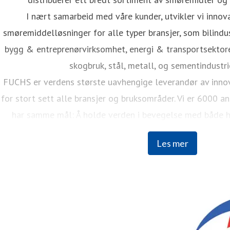
I nært samarbeid med våre kunder, utvikler vi inno
smøremiddelløsninger for alle typer bransjer, som bilindus
bygg & entreprenørvirksomhet, energi & transportsektore
skogbruk, stål, metall, og sementindustr
FUCHS er verdens største uavhengige leverandør av inno
for stort sett alle bransjer og bruksområder. Vi er 6000 a
har samme mål: Å holde verden i bevegelse med både ho
fokus.
Les mer