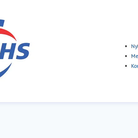
Ny
Me
Ko