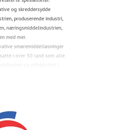
vative og skreddersydde
trien, produserende industri,
n, næringsmiddelindustrien,
ien med mer.
vative smøremiddelløsninger
nsatte i over 50 land som alle
ldbarhet og effektivitet i