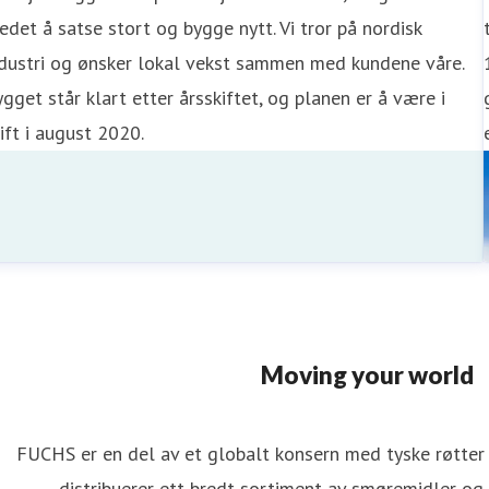
edet å satse stort og bygge nytt. Vi tror på nordisk
ndustri og ønsker lokal vekst sammen med kundene våre.
gget står klart etter årsskiftet, og planen er å være i
ift i august 2020.
Moving your world
FUCHS er en del av et globalt konsern med tyske røtter 
distribuerer ett bredt sortiment av smøremidler og r