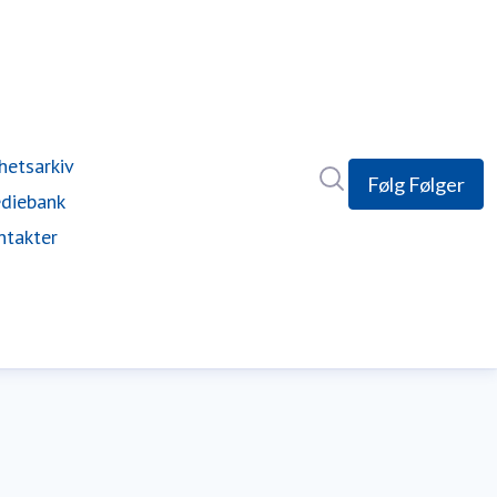
hetsarkiv
Søk i nyhetsrom
Følg
Følger
diebank
ntakter